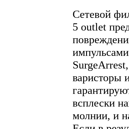
Сетевой фил
5 outlet пр
повреждени
импульсами
SurgeArrest
варисторы и
гарантирую
всплески н
молнии, и н
Если в резу