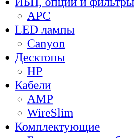
ИБП, опции и фильтры
APC
LED лампы
Canyon
Десктопы
HP
Кабели
AMP
WireSlim
Комплектующие