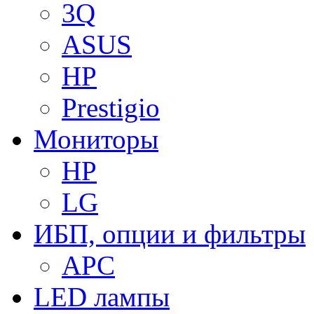
3Q
ASUS
HP
Prestigio
Мониторы
HP
LG
ИБП, опции и фильтры
APC
LED лампы