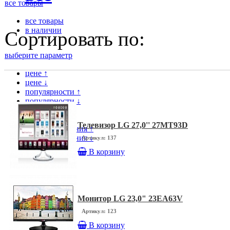
все товары
все товары
в наличии
Сортировать по:
выберите параметр
цене ↑
цене ↓
популярности ↑
популярности ↓
модели ↑
модели ↓
Телевизор LG 27,0'' 27MT93D
дате поступления ↑
дате поступления ↓
Артикул: 137
В корзину
Монитор LG 23,0" 23EA63V
Артикул: 123
В корзину