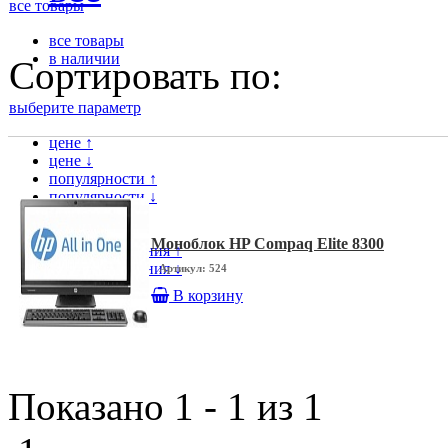
все товары
все товары
в наличии
Сортировать по:
выберите параметр
цене ↑
цене ↓
популярности ↑
популярности ↓
модели ↑
модели ↓
Моноблок HP Compaq Elite 8300
дате поступления ↑
дате поступления ↓
Артикул: 524
В корзину
Показано 1 - 1 из 1