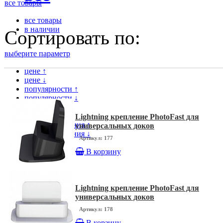
все товары
все товары
в наличии
Сортировать по:
выберите параметр
цене ↑
цене ↓
популярности ↑
популярности ↓
модели ↑
модели ↓
Lightning крепление PhotoFast для
дате поступления ↑
универсальных доков
дате поступления ↓
Артикул: 177
В корзину
Lightning крепление PhotoFast для
универсальных доков
Артикул: 178
В корзину