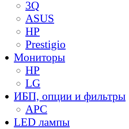
3Q
ASUS
HP
Prestigio
Мониторы
HP
LG
ИБП, опции и фильтры
APC
LED лампы