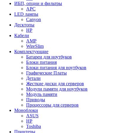
ИБП, опции и фильтры
APC
LED лампы
Canyon
Десктопы
HP
Кабели
AMP
WireSlim
Комплектующие
Батареи для ноутбуков
Блоки питания
Блоки питания для ноутбуков
Графические Платы
Детали
Жесткие диски для серверов
Модули памяти для ноутбуков
Модуль памяти
Приводы
Процессоры для серверов
Моноблоки
ASUS
HP
Toshiba
Принтеры