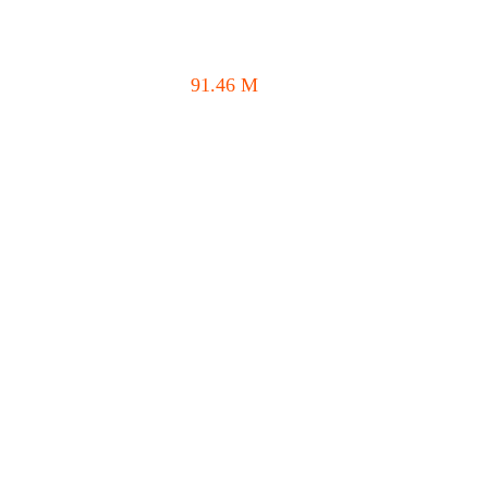
91.46
M