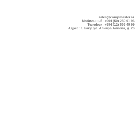
sales@compmaster.az
Мобильный: +994 (50) 250 91 96
Телефон: +994 (12) 566 49 99
Адрес: г. Баку, ул. Алияра Алиева, д. 26