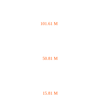
101.61
M
50.81
M
15.81
M