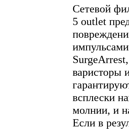
Сетевой фил
5 outlet пр
повреждени
импульсами
SurgeArrest
варисторы и
гарантирую
всплески н
молнии, и н
Если в резу