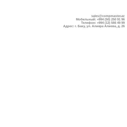
sales@compmaster.az
Мобильный: +994 (50) 250 91 96
Телефон: +994 (12) 566 49 99
Адрес: г. Баку, ул. Алияра Алиева, д. 26