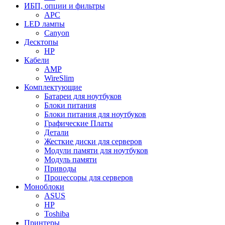
ИБП, опции и фильтры
APC
LED лампы
Canyon
Десктопы
HP
Кабели
AMP
WireSlim
Комплектующие
Батареи для ноутбуков
Блоки питания
Блоки питания для ноутбуков
Графические Платы
Детали
Жесткие диски для серверов
Модули памяти для ноутбуков
Модуль памяти
Приводы
Процессоры для серверов
Моноблоки
ASUS
HP
Toshiba
Принтеры