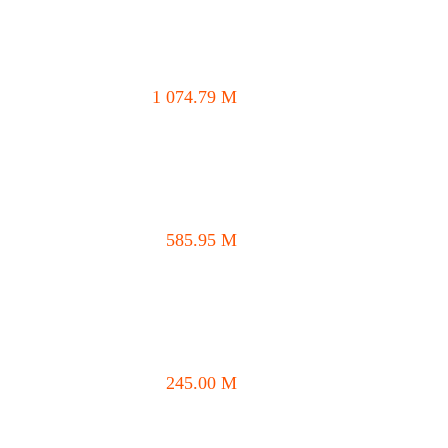
1 074.79
M
585.95
M
245.00
M