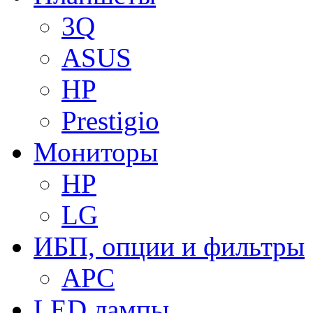
3Q
ASUS
HP
Prestigio
Мониторы
HP
LG
ИБП, опции и фильтры
APC
LED лампы