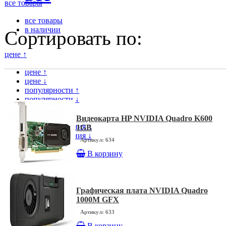
все товары
все товары
в наличии
Сортировать по:
цене ↑
цене ↑
цене ↓
популярности ↑
популярности ↓
модели ↑
модели ↓
Видеокарта HP NVIDIA Quadro K600
дате поступления ↑
1GB
дате поступления ↓
Артикул: 634
В корзину
Графическая плата NVIDIA Quadro
1000M GFX
Артикул: 633
В корзину